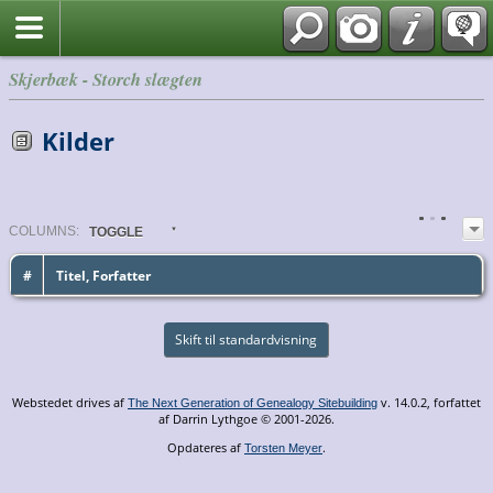
English
Skjerbæk - Storch slægten
Kilder
COL
UMN
S:
TOGGLE
#
Titel, Forfatter
Skift til standardvisning
Webstedet drives af
v. 14.0.2, forfattet
The Next Generation of Genealogy Sitebuilding
af Darrin Lythgoe © 2001-2026.
Opdateres af
.
Torsten Meyer