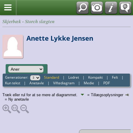
English
Skjerbæk - Storch slægten
Anette Lykke Jensen
Generationer:
Standard
|
Lodret
|
Kompakt
|
Felt
|
Kun tekst
|
Anetavle
|
Viftediagram
|
Medie
|
PDF
Træk eller rul for at se mere af diagrammet.
= Tillægsoplysninger
= Ny anetavle